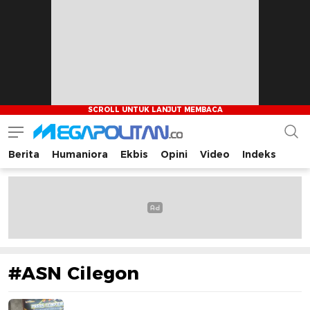
Berita
Humaniora
Ekbis
Opini
Video
Indeks
Megapolitan.co
Menyajikan berita-berita fakta bagi pembaca
#ASN Cilegon