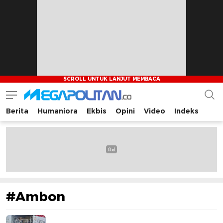
Berita
Humaniora
Ekbis
Opini
Video
Indeks
Megapolitan.co
Menyajikan berita-berita fakta bagi pembaca
#Ambon